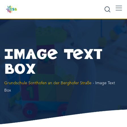
Image Text
Box
Grundschule Sonthofen an der Berghofer Straße
-
Image Text
Box